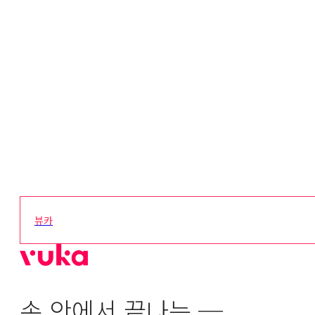
뷰카
손 안에서 끝나는 ─